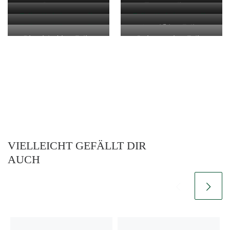
Seacote
Tsumuzikaze
Meadow
Erike Knight studio
Erike Knight studio
Erike Knight studio
Amalfi by Erika
linen
linen
Bluebird by Erika
Palermo by Erika
linen
Knight
Knight
Knight
VIELLEICHT GEFÄLLT DIR
AUCH