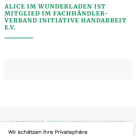
ALICE IM WUNDERLADEN IST
MITGLIED IM FACHHÄNDLER-
VERBAND INITIATIVE HANDARBEIT
E.V.
Beitragsnavigation
Vorheriger Beitrag
6 TIPPS FÜR STRICKNADELN IM HANDGEPÄCK
Wir schätzen Ihre Privatsphäre